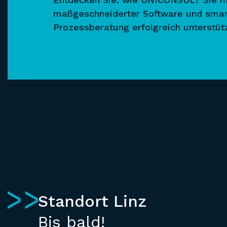
maßgeschneiderter Software und smar
Prozessberatung erfolgreich unterstütz
Standort Linz
Bis bald!