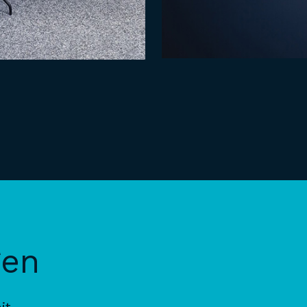
gen
it